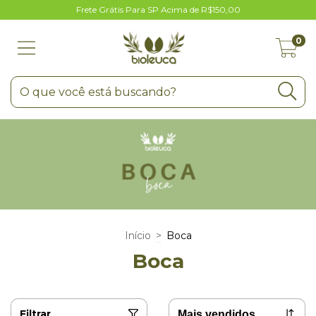
Frete Grátis Para SP Acima de R$150,00
0
Início
>
Boca
Boca
Filtrar